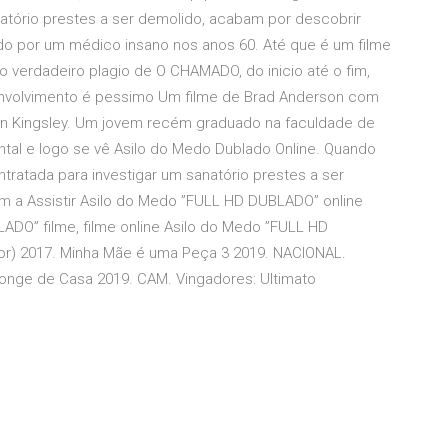
natório prestes a ser demolido, acabam por descobrir
do por um médico insano nos anos 60. Até que é um filme
 o verdadeiro plagio de O CHAMADO, do inicio até o fim,
envolvimento é pessimo Um filme de Brad Anderson com
Ben Kingsley. Um jovem recém graduado na faculdade de
tal e logo se vê Asilo do Medo Dublado Online. Quando
ratada para investigar um sanatório prestes a ser
m a Assistir Asilo do Medo ”FULL HD DUBLADO” online
ADO” filme, filme online Asilo do Medo ”FULL HD
or) 2017. Minha Mãe é uma Peça 3 2019. NACIONAL.
nge de Casa 2019. CAM. Vingadores: Ultimato