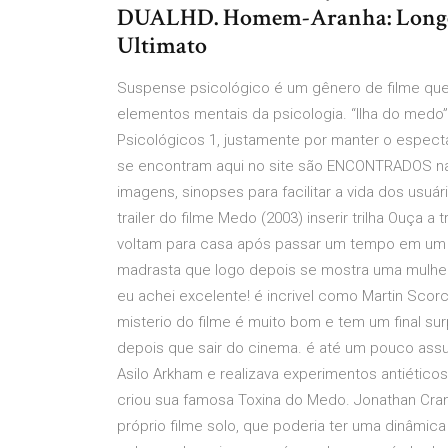
DUALHD. Homem-Aranha: Longe d
Ultimato
Suspense psicológico é um gênero de filme que
elementos mentais da psicologia. “Ilha do medo”
Psicológicos 1, justamente por manter o espec
se encontram aqui no site são ENCONTRADOS na
imagens, sinopses para facilitar a vida dos usu
trailer do filme Medo (2003) inserir trilha Ouça 
voltam para casa após passar um tempo em um i
madrasta que logo depois se mostra uma mulher c
eu achei excelente! é incrivel como Martin Sco
misterio do filme é muito bom e tem um final s
depois que sair do cinema. é até um pouco assu
Asilo Arkham e realizava experimentos antiéticos
criou sua famosa Toxina do Medo. Jonathan Cran
próprio filme solo, que poderia ter uma dinâmica 