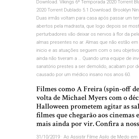
Download. Vikings 6ª Temporada 2020 Torrent B
2020 Torrent Dublado 5.1 Download. Brooklyn Ni
Duas irmãs voltam para casa após passar um te
abertos pela madrasta, que logo depois se mos
perturbadores vão deixar os nervos à flor da pe
almas presentes no ar. Almas que não estão em 
inicio e as atuações seguem com o seu objetivo 
ainda não tiveram a … Quando uma equipe de inv
sanatório prestes a ser demolido, acabam por d
causado por um médico insano nos anos 60.
Filmes como A Freira (spin-off d
volta de Michael Myers com o déc
Halloween prometem agitar as sal
filmes que chegarão aos cinemas
mais ainda por vir. Confira a nossa
31/10/2019 · Ao Assistir Filme Asilo de Medo e