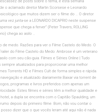
 escassez de posts sobre o tema, e esta semana
de o aclamado diretor Martin Scorsese e Leonardo
icológico que muitos dizem ser o filme do … O diretor
uma vez junta-se a LEONARDO DICAPRIO neste suspense
suspense que chega a ferver” (Peter Travers, ROLLING
rio) chega ao asilo …
o de medo. Razões para ver o Filme Castelo do Medo. O
Trailer do Filme Castelo do Medo: Ambrose é um veterano
ilo com seu cão-guia. Filmes e Séries Online | Tudo
s sempre atualizados para proporcionar uma melhor
lmes Torrents HD e Filmes Cult de forma simples e rápida.
avegação e atualizado diariamente.Baixar via torrent de
, jogos, programas e livros preferidos com apenas um
locidade. Estes filmes e séries têm a melhor qualidade e
o hotel, a dupla se encontra com o Capitão Spaulding, um
o rumo depois do primeiro filme. Bom, não vou contar o
s posso dizer que o que vocês leram até aqui não é nada