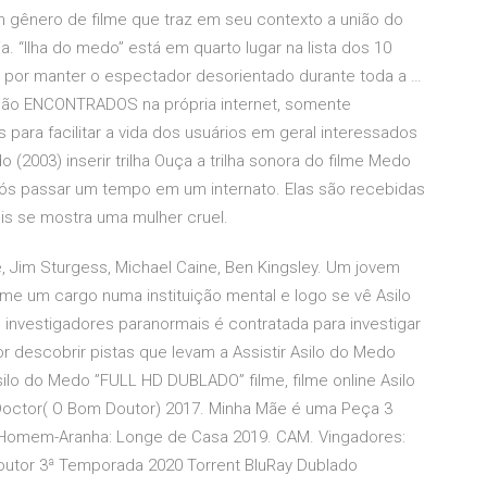
 gênero de filme que traz em seu contexto a união do
 “Ilha do medo” está em quarto lugar na lista dos 10
 por manter o espectador desorientado durante toda a …
são ENCONTRADOS na própria internet, somente
ra facilitar a vida dos usuários em geral interessados
 (2003) inserir trilha Ouça a trilha sonora do filme Medo
pós passar um tempo em um internato. Elas são recebidas
is se mostra uma mulher cruel.
 Jim Sturgess, Michael Caine, Ben Kingsley. Um jovem
e um cargo numa instituição mental e logo se vê Asilo
nvestigadores paranormais é contratada para investigar
 descobrir pistas que levam a Assistir Asilo do Medo
ilo do Medo ”FULL HD DUBLADO” filme, filme online Asilo
octor( O Bom Doutor) 2017. Minha Mãe é uma Peça 3
 Homem-Aranha: Longe de Casa 2019. CAM. Vingadores:
Doutor 3ª Temporada 2020 Torrent BluRay Dublado