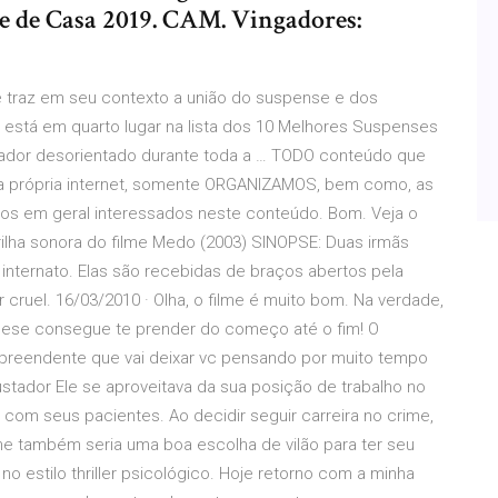
e Casa 2019. CAM. Vingadores:
 traz em seu contexto a união do suspense e dos
 está em quarto lugar na lista dos 10 Melhores Suspenses
tador desorientado durante toda a … TODO conteúdo que
 própria internet, somente ORGANIZAMOS, bem como, as
ários em geral interessados neste conteúdo. Bom. Veja o
a trilha sonora do filme Medo (2003) SINOPSE: Duas irmãs
nternato. Elas são recebidas de braços abertos pela
ruel. 16/03/2010 · Olha, o filme é muito bom. Na verdade,
rcese consegue te prender do começo até o fim! O
urpreendente que vai deixar vc pensando por muito tempo
stador Ele se aproveitava da sua posição de trabalho no
 com seus pacientes. Ao decidir seguir carreira no crime,
e também seria uma boa escolha de vilão para ter seu
no estilo thriller psicológico. Hoje retorno com a minha