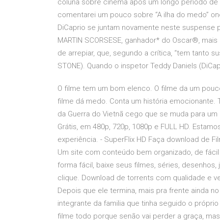
coluna sobre cinema após um longo período de
comentarei um pouco sobre “A ilha do medo” on
DiCaprio se juntam novamente neste suspense ps
MARTIN SCORSESE, ganhador* do Oscar®, mais 
de arrepiar, que, segundo a crítica, “tem tanto 
STONE). Quando o inspetor Teddy Daniels (DiCap
O filme tem um bom elenco. O filme da um pouc
filme dá medo. Conta um história emocionante. 
da Guerra do Vietnã cego que se muda para um as
Grátis, em 480p, 720p, 1080p e FULL HD. Estamo
experiência. - SuperFlix HD Faça download de Fi
Um site com conteúdo bem organizado, de fácil n
forma fácil, baixe seus filmes, séries, desenhos
clique. Download de torrents com qualidade e ve
Depois que ele termina, mais pra frente ainda n
integrante da familia que tinha seguido o própri
filme todo porque senão vai perder a graça, ma