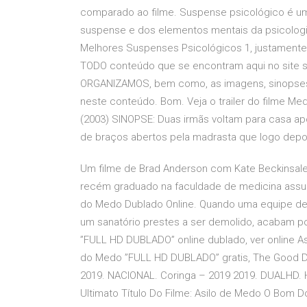
comparado ao filme. Suspense psicológico é um
suspense e dos elementos mentais da psicologia.
Melhores Suspenses Psicológicos 1, justamente
TODO conteúdo que se encontram aqui no site 
ORGANIZAMOS, bem como, as imagens, sinopses pa
neste conteúdo. Bom. Veja o trailer do filme Medo
(2003) SINOPSE: Duas irmãs voltam para casa a
de braços abertos pela madrasta que logo depo
Um filme de Brad Anderson com Kate Beckinsale,
recém graduado na faculdade de medicina assum
do Medo Dublado Online. Quando uma equipe de i
um sanatório prestes a ser demolido, acabam por
”FULL HD DUBLADO” online dublado, ver online As
do Medo ”FULL HD DUBLADO” gratis, The Good D
2019. NACIONAL. Coringa – 2019 2019. DUALHD.
Ultimato Título Do Filme: Asilo de Medo O Bom 