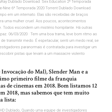
luRay Dublado Download. Sex Education 2ª Temporada
ne-Nine 6ª Temporada 2020 Torrent Dublado Download.
mpo em um internato. Elas são recebidas de braços
tra uma mulher cruel. Aos poucos, acontecimentos
le. Todos escondem um mistério horripilante. Há outras
paz. 06/03/2020 · Tem uma boa trama, leve bom ritmo ao
de transmitir medo. É espetacular, senti um medo real, se
estigadores paranormais é contratada para investigar um
escobrir pistas que levam a um massacre violento
e Invocação do Mal), Slender Man e a
imo primeiro filme da franquia
as de cinemas em 2018. Bom listamos 12
 em 2018, mas sabemos que tem muito
 lista:
m HD Dublado, Quando uma equipe de investigadores