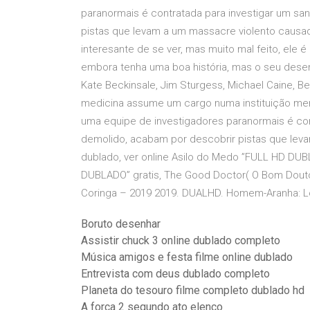
paranormais é contratada para investigar um sa
pistas que levam a um massacre violento causa
interesante de se ver, mas muito mal feito, ele é
embora tenha uma boa história, mas o seu des
Kate Beckinsale, Jim Sturgess, Michael Caine, 
medicina assume um cargo numa instituição men
uma equipe de investigadores paranormais é cont
demolido, acabam por descobrir pistas que leva
dublado, ver online Asilo do Medo ”FULL HD DUBL
DUBLADO” gratis, The Good Doctor( O Bom Dout
Coringa – 2019 2019. DUALHD. Homem-Aranha: Lo
Boruto desenhar
Assistir chuck 3 online dublado completo
Música amigos e festa filme online dublado
Entrevista com deus dublado completo
Planeta do tesouro filme completo dublado hd
A forca 2 segundo ato elenco