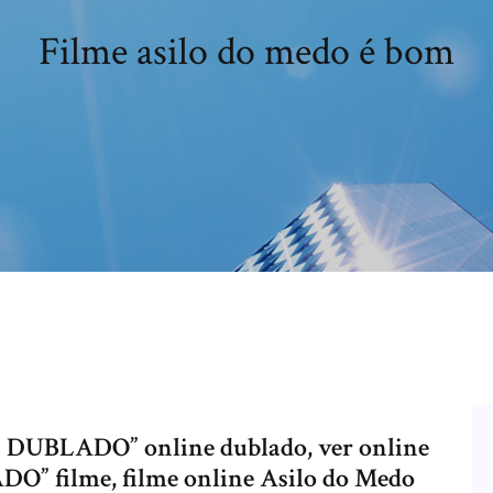
Filme asilo do medo é bom
D DUBLADO” online dublado, ver online
” filme, filme online Asilo do Medo