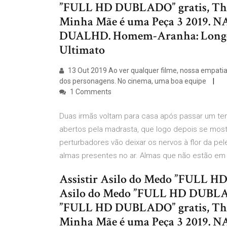
”FULL HD DUBLADO” gratis, The
Minha Mãe é uma Peça 3 2019. N
DUALHD. Homem-Aranha: Longe d
Ultimato
13 Out 2019 Ao ver qualquer filme, nossa empati
dos personagens. No cinema, uma boa equipe
1 Comments
Duas irmãs voltam para casa após passar um te
abertos pela madrasta, que logo depois se mos
perturbadores vão deixar os nervos à flor da pe
almas presentes no ar. Almas que não estão em
Assistir Asilo do Medo ”FULL H
Asilo do Medo ”FULL HD DUBLADO
”FULL HD DUBLADO” gratis, The
Minha Mãe é uma Peça 3 2019. N