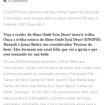
4 Comments
3 Jul 2019 Nos caminhos de Deus Filme Trailer HD. Deus não
é semáforo, mas sempre abre os seus caminhos! [Frases e
Poemas. 0:30. Deus não é
Veja o trailer do filme Onde Está Deus? inserir trilha
Ouça a trilha sonora do filme Onde Está Deus? SINOPSE:
Hannah e Jonas Bailey são considerados 'Pessoas do
bem'. Eles formam um casal feliz que vai a igreja e que
está tentando ter um bebê.
25 Jun 2019 Estreia em setembro o filme “Mais que
Vencedores”, longa com temática de saúde que é tida como
a menos provável de conseguir vencer a Pesquisar. Pub.
Cartaz do Filme Cartaz do Filme. Quem É Que Manda Aqui?
Cartaz do Filme Que Mal Fiz Eu a Deus Agora? Cartaz do
Filme. Tommaso. 21 Dez 2017 Os produtores do filme Deus
Não Está Morto 3 divulgaram o primeiro trailer do longa-
metragem, mostrando que o foco da história agora será a