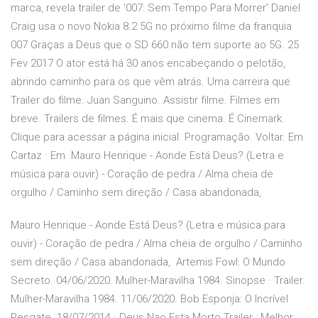
marca, revela trailer de '007: Sem Tempo Para Morrer' Daniel
Craig usa o novo Nokia 8.2 5G no próximo filme da franquia
007 Graças a Deus que o SD 660 não tem suporte ao 5G. 25
Fev 2017 O ator está há 30 anos encabeçando o pelotão,
abrindo caminho para os que vêm atrás. Uma carreira que
Trailer do filme. Juan Sanguino. Assistir filme. Filmes em
breve. Trailers de filmes. É mais que cinema. É Cinemark.
Clique para acessar a página inicial. Programação. Voltar. Em
Cartaz · Em Mauro Henrique - Aonde Está Deus? (Letra e
música para ouvir) - Coração de pedra / Alma cheia de
orgulho / Caminho sem direção / Casa abandonada,
Mauro Henrique - Aonde Está Deus? (Letra e música para
ouvir) - Coração de pedra / Alma cheia de orgulho / Caminho
sem direção / Casa abandonada, Artemis Fowl: O Mundo
Secreto. 04/06/2020. Mulher-Maravilha 1984. Sinopse · Trailer.
Mulher-Maravilha 1984. 11/06/2020. Bob Esponja: O Incrível
Resgate. 18/07/2014 · Deus Nao Esta Morto Trailer : Melhor