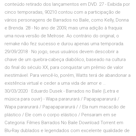
conteúdo retirado dos lançamentos em DVD. 27 - Exibida por
cinco temporadas, 90210 contou com a participação de
vários personagens de Barrados no Baile, como Kelly, Donna
e Brenda. 28 - No ano de 2009, mais uma adição à fraquia:
uma nova versão de Melrose. Ao contrário do original, o
remake não fez sucesso e durou apenas uma temporada.
29/09/2018 · No jogo, seus usuários devem descobrir a
chave de um quebra-cabeça diabólico, baseado na cultura
do final do século XX, para conquistar um prêmio de valor
inestimável. Para vencê-lo, porém, Watts terá de abandonar a
existência virtual e ceder a uma vida de amor e …
30/03/2020 · Eduardo Dusek - Barrados no Baile (Letra e
música para ouvir) - Wapa pararurará / Papapapararurá /
Wapa pararurará / Papapapararurá / / Ela num macacão de
plástico / Ele com o corpo elástico / Pensaram em se
Categoria: Filmes Barrados No Baile Download Torrent em
Blu-Ray dublados e legendados com excelente qualidade de