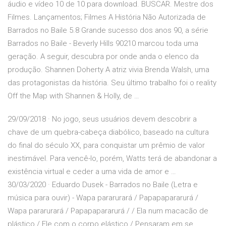
áudio e vídeo 10 de 10 para download. BUSCAR. Mestre dos
Filmes. Lançamentos; Filmes A História Não Autorizada de
Barrados no Baile 5.8 Grande sucesso dos anos 90, a série
Barrados no Baile - Beverly Hills 90210 marcou toda uma
geração. A seguir, descubra por onde anda o elenco da
produção. Shannen Doherty A atriz vivia Brenda Walsh, uma
das protagonistas da história. Seu último trabalho foi o reality
Off the Map with Shannen & Holly, de …
29/09/2018 · No jogo, seus usuários devem descobrir a
chave de um quebra-cabeça diabólico, baseado na cultura
do final do século XX, para conquistar um prêmio de valor
inestimável. Para vencê-lo, porém, Watts terá de abandonar a
existência virtual e ceder a uma vida de amor e …
30/03/2020 · Eduardo Dusek - Barrados no Baile (Letra e
música para ouvir) - Wapa pararurará / Papapapararurá /
Wapa pararurará / Papapapararurá / / Ela num macacão de
plástico / Ele com o corpo elástico / Pensaram em se