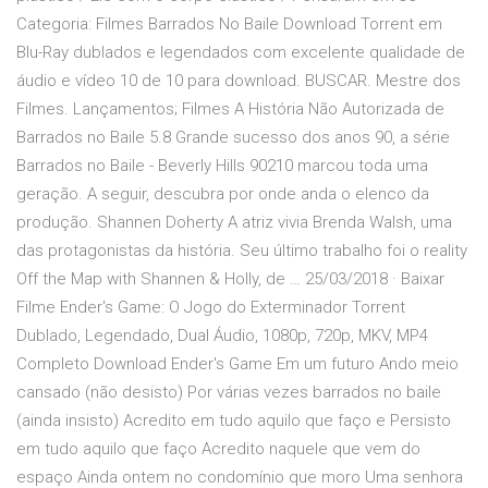
Categoria: Filmes Barrados No Baile Download Torrent em
Blu-Ray dublados e legendados com excelente qualidade de
áudio e vídeo 10 de 10 para download. BUSCAR. Mestre dos
Filmes. Lançamentos; Filmes A História Não Autorizada de
Barrados no Baile 5.8 Grande sucesso dos anos 90, a série
Barrados no Baile - Beverly Hills 90210 marcou toda uma
geração. A seguir, descubra por onde anda o elenco da
produção. Shannen Doherty A atriz vivia Brenda Walsh, uma
das protagonistas da história. Seu último trabalho foi o reality
Off the Map with Shannen & Holly, de … 25/03/2018 · Baixar
Filme Ender's Game: O Jogo do Exterminador Torrent
Dublado, Legendado, Dual Áudio, 1080p, 720p, MKV, MP4
Completo Download Ender's Game Em um futuro Ando meio
cansado (não desisto) Por várias vezes barrados no baile
(ainda insisto) Acredito em tudo aquilo que faço e Persisto
em tudo aquilo que faço Acredito naquele que vem do
espaço Ainda ontem no condomínio que moro Uma senhora