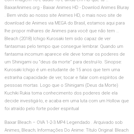
BaixarAnimes.org - Baixar Animes HD - Downlod Animes Bluray
. Bem vindo ao nosso site Animes HD, o mais novo site de
download de Animes via MEGA do Brasil, estamos aqui para
lhe propor milhares de Animes para você que não tem …
Bleach (2018) Ichigo Kurosaki tem sido capaz de ver
fantasmas pelo tempo que consegue lembrar. Quando um
fantasma incomum aparece ele deve tomar os poderes de
um Shinigami ou "deus da morte" para destruí-lo. Sinopse:
Kurosaki Ichigo é um estudante de 15 anos que tem uma
estranha capacidade de ver, tocar e falar com espíritos de
pessoas mortas. Logo que o Shinigami (Deus da Morte)
Kuchiki Rukia toma conhecimento dos poderes dele ela
decide investigá-lo, e acaba em uma luta com um Hollow que
foi atraído pelo forte poder espiritual
Baixar Bleach – OVA 1-2-3 MP4 Legendado . Arquivado sob
Animes, Bleach; Informações Do Anime: Título Original: Bleach