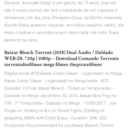
Sinopse: Kurosaki Ichigo é um garoto de 15 anos, mas ele
não é muito normal, ele tem a habilidade de ver espíritos e
fantasmas, Um dia, uma Shinigami (Deus da Morte) chamada
Kuchiki Rukia aparece caçando um hollow (espírito caído), ela
mata o hollow e vai embora sem dizer nada. Há noite, Rukia
aparece na casa…
Baixar Bleach Torrent (2018) Dual Áudio / Dublado
WEB-DL 720p | 1080p – Download Comando Torrents
torrentsdosfilmes mega filmes thepiratefilmes
Página inicial 2018 Baixar Goblin Slayer - Legendado no Mega
Baixar Goblin Slayer - Legendado no Mega heder. ADD
Episódio 12 Final. Baixar Bleach - Todas as Temporadas -
Dublado no Mega. dezembro 30, 2016. Baixar Mob Psycho
100 - 1º Temporada - Dublado no Mega… 15/06/2017 · Joe
Rogan on Striking vs BJJ In Street Fights (Striking vs
grappling, MMA) with Eddie Bravo - Duration: 9:46. A2Z
Production Recommended for you Baixar Bleach Torrent