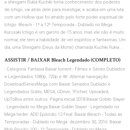
a shinigami Rukia Kuchiki toma conhecimento dos poderes
de Ichigo, vai atrás dele para investigar, e acaba em uma luta
com um Hollow que foi atraído pelo forte poder espiritual de
Ichigo. Bleach - 1ª a 12ª Temporada - Dublado no Mega
Kurosaki Ichigo é um garoto de 15 anos, mas ele não é muito
normal, ele tem a habilidade de ver espíritos e fantasmas, Um
dia, uma Shinigami (Deus da Morte) chamada Kuchiki Rukia …
ASSISTIR / BAIXAR Bleach Legendado (COMPLETO)
- Categoria: Fantasia Baixar torrent - Filmes e Séries Dublados
e Legendados 1080p, 720p e 4K. Alternar navegação
DownloadSeriesMega.com Baixar Seriados Dublado e
Legendados Grátis, MEGA, GDrive, 1Fichier, Uploaded,
UpToBox entre outros. Página inicial 2018 Baixar Goblin Slayer
- Legendado no Mega Baixar Goblin Slayer - Legendado no
Mega heder. ADD Episódio 12 Final. Baixar Bleach - Todas as
Temporadas - Dublado no Mega. dezembro 30, 2016. Baixar
Mob Psycho 100 - 1º Temporada - Dublado no Mega…