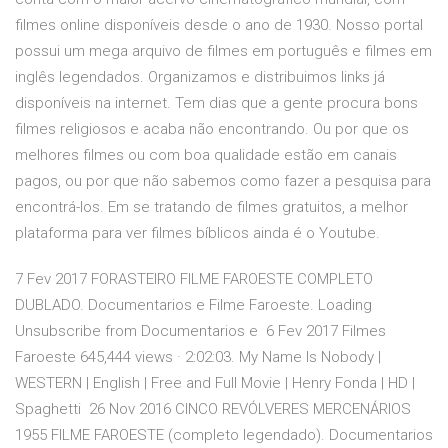
filmes online disponíveis desde o ano de 1930. Nosso portal
possui um mega arquivo de filmes em português e filmes em
inglês legendados. Organizamos e distribuimos links já
disponíveis na internet. Tem dias que a gente procura bons
filmes religiosos e acaba não encontrando. Ou por que os
melhores filmes ou com boa qualidade estão em canais
pagos, ou por que não sabemos como fazer a pesquisa para
encontrá-los. Em se tratando de filmes gratuitos, a melhor
plataforma para ver filmes bíblicos ainda é o Youtube.
7 Fev 2017 FORASTEIRO FILME FAROESTE COMPLETO
DUBLADO. Documentarios e Filme Faroeste. Loading
Unsubscribe from Documentarios e 6 Fev 2017 Filmes
Faroeste 645,444 views · 2:02:03. My Name Is Nobody |
WESTERN | English | Free and Full Movie | Henry Fonda | HD |
Spaghetti 26 Nov 2016 CINCO REVÓLVERES MERCENÁRIOS
1955 FILME FAROESTE (completo legendado). Documentarios