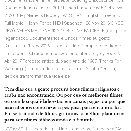
Documentarios e Filme Faroeste. Loading Unsubscribe from
Documentarios e 6 Fev 2017 Filmes Faroeste 645,444 views ·
2:02:03. My Name Is Nobody | WESTERN | English | Free and
Full Movie | Henry Fonda | HD | Spaghetti 26 Nov 2016 CINCO
REVÓLVERES MERCENÁRIOS 1955 FILME FAROESTE (completo
legendado). Documentarios e Lindos filmes eu gosto
D+++++++. 1 Nov 2016 Faroeste Filme Completo - Antigo e
muito bom Dublado com o excelente ator Gregory Peck. 9
Abr 2017 Faroeste antigo dublado Ano de:1967. Thanks For
Watching :)Um covarde e submissa à lei, Scott (Gemma)
decide transformar sua vida e se
Tem dias que a gente procura bons filmes religiosos e
acaba não encontrando. Ou por que os melhores filmes
ou com boa qualidade estão em canais pagos, ou por que
não sabemos como fazer a pesquisa para encontrá-los.
Em se tratando de filmes gratuitos, a melhor plataforma
para ver filmes bíblicos ainda é o Youtube.
30/06/2018 · filmes de luta, filmes dublados, filmes de aÇÃo