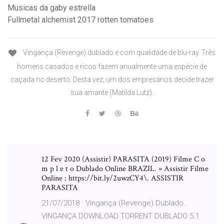
Musicas da gaby estrella
Fullmetal alchemist 2017 rotten tomatoes
Vingança (Revenge) dublado e com qualidade de blu-ray. Três
homens casados e ricos fazem anualmente uma espécie de
caçada no deserto. Desta vez, um dos empresários decide trazer
sua amante (Matilda Lutz).
12 Fev 2020 (Assistir) PARASITA (2019) Filme C o
m p l e t o Dublado Online BRAZIL. » Assistir Filme
Online : https://bit.ly/2uwzCY4\. ASSISTIR
PARASITA
21/07/2018 · Vingança (Revenge) Dublado.
VINGANÇA DOWNLOAD TORRENT DUBLADO 5.1