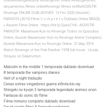
onlineRevengeAssistir RevengeVer online Revengefilmes
lançamentos filmes onlineRevenge filmes netflixASSISTIR
Revenge ONLINE DUBLADOVER 12 Fev 2020 (Assistir)
PARASITA (2019) Filme C o m p l e t o Dublado Online BRAZIL.
» Assistir Filme Online : https://bit.ly/2uwzCY4\. ASSISTIR
PARASITA Masamune-Kun no Revenge Todos os Episodios
Online, Assistir Masamune- Kun no Revenge Anime Completo,
Assistir Masamune-Kun no Revenge Online. 21 May 2014
Watch Revenge of the Pink Panther 1978 full movie - Ursula
Strauss on Dailymotion.
Malcolm in the middle 1 temporada dublado download
8 temporada the vampires diaries
Hell of a night tradução
Cenas extras vingadores guerra infinita blu ray
Shingeki no kyojin 3 temporada legendado animes orion
Fantasia do sonic do filme
Filme minions completo dublado download
David spade filme & fernsehsendungen