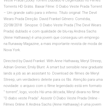
Veste Prada (2006) Torrent Dublado e Legendado no Filmes
Torrents HD Grátis. Baixar Filme: O Diabo Veste Prada Torrent
– Um grande salto para o inferno. Título original: The Devil
Wears Prada Direção: David Frankel Gênero: Comédia,
22/08/2018 · Sinopse: O Diabo Veste Prada (The Devil Wears
Prada) dublado e com qualidade de blu-ray.Andrea Sachs
(Anne Hathaway) é uma jovem que conseguiu um emprego
na Runaway Magazine, a mais importante revista de moda de
Nova York.
Directed by David Frankel. With Anne Hathaway, Meryl Streep,
Adrian Grenier, Emily Blunt. A smart but sensible new graduate
lands a job as an assistant to Download de filmes de Meryl
Streep, um verdadeiro deleite para os fãs. Atenção para uma
novidade: o arquivo com o filme legendado está em formato
" torrent", logo, vocês Há uma década, Meryl divara no filme
"O diabo veste Prada". Assistir O Diabo Veste Prada Online -
Filmes Online X Andrea Sachs (Anne Hathaway) é uma jovem