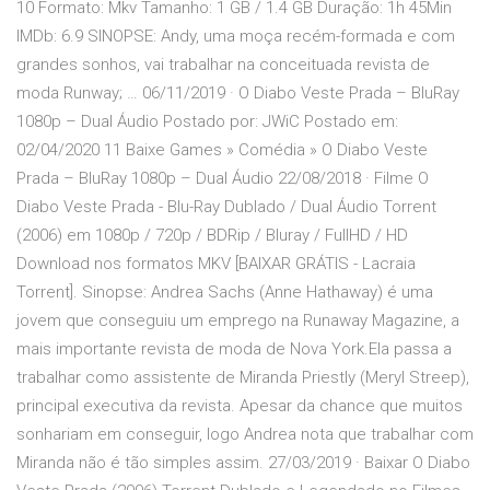
10 Formato: Mkv Tamanho: 1 GB / 1.4 GB Duração: 1h 45Min
IMDb: 6.9 SINOPSE: Andy, uma moça recém-formada e com
grandes sonhos, vai trabalhar na conceituada revista de
moda Runway; … 06/11/2019 · O Diabo Veste Prada – BluRay
1080p – Dual Áudio Postado por: JWiC Postado em:
02/04/2020 11 Baixe Games » Comédia » O Diabo Veste
Prada – BluRay 1080p – Dual Áudio 22/08/2018 · Filme O
Diabo Veste Prada - Blu-Ray Dublado / Dual Áudio Torrent
(2006) em 1080p / 720p / BDRip / Bluray / FullHD / HD
Download nos formatos MKV [BAIXAR GRÁTIS - Lacraia
Torrent]. Sinopse: Andrea Sachs (Anne Hathaway) é uma
jovem que conseguiu um emprego na Runaway Magazine, a
mais importante revista de moda de Nova York.Ela passa a
trabalhar como assistente de Miranda Priestly (Meryl Streep),
principal executiva da revista. Apesar da chance que muitos
sonhariam em conseguir, logo Andrea nota que trabalhar com
Miranda não é tão simples assim. 27/03/2019 · Baixar O Diabo