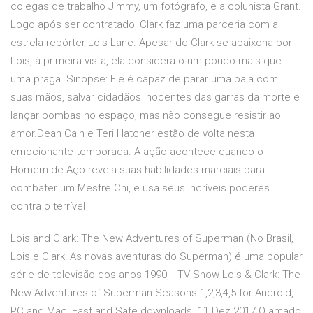
colegas de trabalho Jimmy, um fotógrafo, e a colunista Grant.
Logo após ser contratado, Clark faz uma parceria com a
estrela repórter Lois Lane. Apesar de Clark se apaixona por
Lois, à primeira vista, ela considera-o um pouco mais que
uma praga. Sinopse: Ele é capaz de parar uma bala com
suas mãos, salvar cidadãos inocentes das garras da morte e
lançar bombas no espaço, mas não consegue resistir ao
amor.Dean Cain e Teri Hatcher estão de volta nesta
emocionante temporada. A ação acontece quando o
Homem de Aço revela suas habilidades marciais para
combater um Mestre Chi, e usa seus incríveis poderes
contra o terrível
Lois and Clark: The New Adventures of Superman (No Brasil,
Lois e Clark: As novas aventuras do Superman) é uma popular
série de televisão dos anos 1990, TV Show Lois & Clark: The
New Adventures of Superman Seasons 1,2,3,4,5 for Android,
PC and Mac, Fast and Safe downloads. 11 Dez 2017 O amado