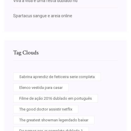
Viva a vida é uma festa dublado hd
Spartacus sangue e areia online
Tag Clouds
Sabrina aprendiz de feiticeira serie completa
Elenco vestida para casar
Filme de ação 2016 dublado em português
The good doctor assistir netflix
The greatest showman legendado baixar
De pernas pro ar completo dublado 1