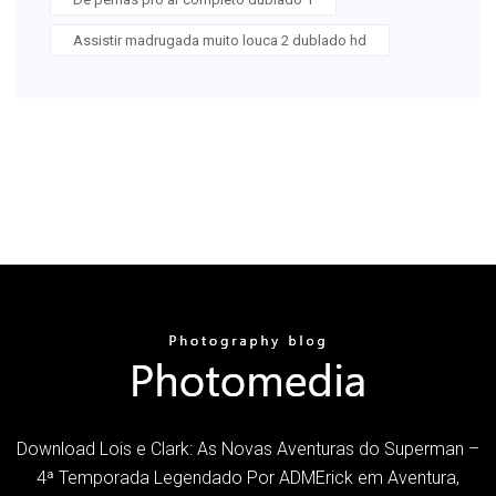
Assistir madrugada muito louca 2 dublado hd
Download Lois e Clark: As Novas Aventuras do Superman –
4ª Temporada Legendado Por ADMErick em Aventura,