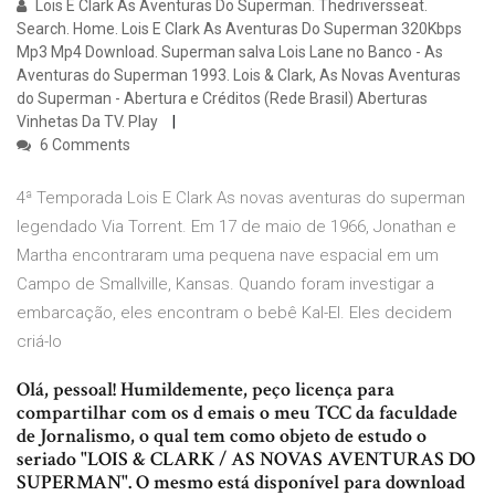
Lois E Clark As Aventuras Do Superman. Thedriversseat.
Search. Home. Lois E Clark As Aventuras Do Superman 320Kbps
Mp3 Mp4 Download. Superman salva Lois Lane no Banco - As
Aventuras do Superman 1993. Lois & Clark, As Novas Aventuras
do Superman - Abertura e Créditos (Rede Brasil) Aberturas
Vinhetas Da TV. Play
6 Comments
4ª Temporada Lois E Clark As novas aventuras do superman
legendado Via Torrent. Em 17 de maio de 1966, Jonathan e
Martha encontraram uma pequena nave espacial em um
Campo de Smallville, Kansas. Quando foram investigar a
embarcação, eles encontram o bebê Kal-El. Eles decidem
criá-lo
Olá, pessoal! Humildemente, peço licença para
compartilhar com os d emais o meu TCC da faculdade
de Jornalismo, o qual tem como objeto de estudo o
seriado "LOIS & CLARK / AS NOVAS AVENTURAS DO
SUPERMAN". O mesmo está disponível para download