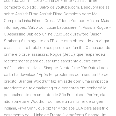
dublado. Jun 14, 2015 - Linha de Frente - Assistir filme
completo dublado . Salvo de youtube.com. Descubra ideias
sobre Assistir Filme Assistir Filme Completo Você Me
Completa Linha Filmes Coisas Vídeos Youtube Música. Mais
informações. Salvo por. Lucie Labussiere. 4. Assistir Rogue –
O Assassino Dublado Online 720p Jack Crawford (Jason
Statham) é um agente do FBI que está obcecado em vingar
o assassinato brutal de seu parceiro e família. O acusado do
crime é o cruel assassino Rogue (Jet Li), que reapareceu
recentemente para causar uma sangrenta guerra entre
máfias orientais rivais. Sinopse: Neste filme "Do Outro Lado
da Linha download" Após ter problemas com seu cartão de
crédito, Granger Woodruff faz amizade com uma simpática
atendente de telemarketing que concorda em conhecê-lo
pessoalmente em um hotel de São Francisco. Porém, ela
não aparece e Woodruff conhece uma mulher de origem
indiana, Priya Sethi, que diz ter vindo aos EUA para assistir o
casamento de … Linha de Frente (Homefront) Sinopse Um