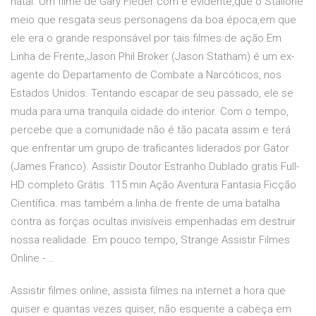
natal. Um filme de Gary Fleder com e evidente,que o Stallone
meio que resgata seus personagens da boa época,em que
ele era o grande responsável por tais filmes de ação.Em
Linha de Frente,Jason Phil Broker (Jason Statham) é um ex-
agente do Departamento de Combate a Narcóticos, nos
Estados Unidos. Tentando escapar de seu passado, ele se
muda para uma tranquila cidade do interior. Com o tempo,
percebe que a comunidade não é tão pacata assim e terá
que enfrentar um grupo de traficantes liderados por Gator
(James Franco). Assistir Doutor Estranho Dublado gratis Full-
HD completo Grátis. 115 min Ação Aventura Fantasia Ficção
Científica. mas também a linha de frente de uma batalha
contra as forças ocultas invisíveis empenhadas em destruir
nossa realidade. Em pouco tempo, Strange Assistir Filmes
Online - …
Assistir filmes online, assista filmes na internet a hora que
quiser e quantas vezes quiser, não esquente a cabeça em