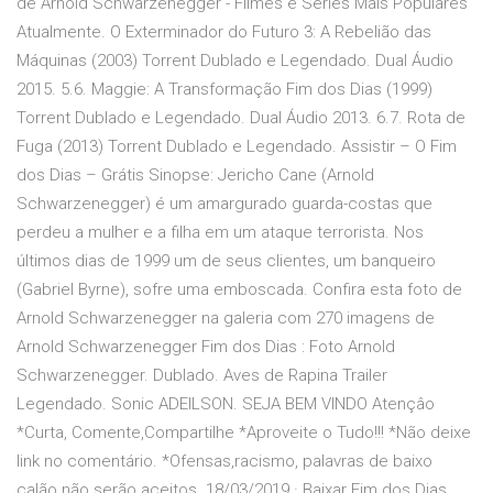
de Arnold Schwarzenegger - Filmes e Séries Mais Populares
Atualmente. O Exterminador do Futuro 3: A Rebelião das
Máquinas (2003) Torrent Dublado e Legendado. Dual Áudio
2015. 5.6. Maggie: A Transformação Fim dos Dias (1999)
Torrent Dublado e Legendado. Dual Áudio 2013. 6.7. Rota de
Fuga (2013) Torrent Dublado e Legendado. Assistir – O Fim
dos Dias – Grátis Sinopse: Jericho Cane (Arnold
Schwarzenegger) é um amargurado guarda-costas que
perdeu a mulher e a filha em um ataque terrorista. Nos
últimos dias de 1999 um de seus clientes, um banqueiro
(Gabriel Byrne), sofre uma emboscada. Confira esta foto de
Arnold Schwarzenegger na galeria com 270 imagens de
Arnold Schwarzenegger Fim dos Dias : Foto Arnold
Schwarzenegger. Dublado. Aves de Rapina Trailer
Legendado. Sonic ADEILSON. SEJA BEM VINDO Atençâo
*Curta, Comente,Compartilhe *Aproveite o Tudo!!! *Não deixe
link no comentário. *Ofensas,racismo, palavras de baixo
calão não serão aceitos. 18/03/2019 · Baixar Fim dos Dias