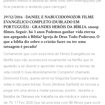
primeiro minuto e assista ao filme todo sem interrupções (de
ficar parando e andando para carregar).
29/12/2016 · DANIEL E NABUCODONOZOR FILME
EVANGÉLICO COMPLETO (DUBLADO EM
PORTUGUÊS) - GRANDES HERÓIS DA BÍBLIA. snoop
filmes. Seguir. há 3 anos Podemos ganhar vida eterna
nos apegando à Bíblia? Igreja de Deus Todo-Poderoso. O
que a bíblia diz sobre o cristão fazer ou ter uma
tatuagem é pecado?
Certamente que com essa lista de Filmes Evangélicos na
Netflix isso não acontecerá novamente! na Netflix que te
ajudarão a se divertir e aprender mais sobre os temas da
vida cristã! O Guia Absolutamente Completo! chamado
Desmond Doss, queria servir na Segunda Guerra para salvar
vidas e não para tirá-las. Doss (Andrew Garfield) se recusa a
pegar em uma arma e matar pessoas, porém , durante a
Batalha de Okinawa ele trabalha na ala médica e salva mais
de 75 17 Fev 2020 Que tal uma lista com 80 filmes para você