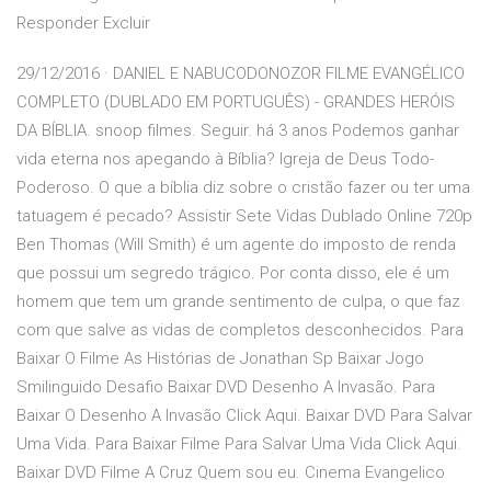
Responder Excluir
29/12/2016 · DANIEL E NABUCODONOZOR FILME EVANGÉLICO
COMPLETO (DUBLADO EM PORTUGUÊS) - GRANDES HERÓIS
DA BÍBLIA. snoop filmes. Seguir. há 3 anos Podemos ganhar
vida eterna nos apegando à Bíblia? Igreja de Deus Todo-
Poderoso. O que a bíblia diz sobre o cristão fazer ou ter uma
tatuagem é pecado? Assistir Sete Vidas Dublado Online 720p
Ben Thomas (Will Smith) é um agente do imposto de renda
que possui um segredo trágico. Por conta disso, ele é um
homem que tem um grande sentimento de culpa, o que faz
com que salve as vidas de completos desconhecidos. Para
Baixar O Filme As Histórias de Jonathan Sp Baixar Jogo
Smilinguido Desafio Baixar DVD Desenho A Invasão. Para
Baixar O Desenho A Invasão Click Aqui. Baixar DVD Para Salvar
Uma Vida. Para Baixar Filme Para Salvar Uma Vida Click Aqui.
Baixar DVD Filme A Cruz Quem sou eu. Cinema Evangelico