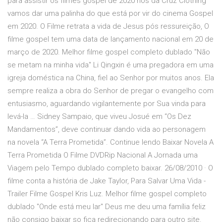
para assistir os filmes gospel de 2020 nós da Cruz Clothing
vamos dar uma palinha do que está por vir do cinema Gospel
em 2020. O Filme retrata a vida de Jesus pós ressureição, O
filme gospel tem uma data de lançamento nacional em 20 de
março de 2020. Melhor filme gospel completo dublado "Não
se metam na minha vida" Li Qingxin é uma pregadora em uma
igreja doméstica na China, fiel ao Senhor por muitos anos. Ela
sempre realiza a obra do Senhor de pregar o evangelho com
entusiasmo, aguardando vigilantemente por Sua vinda para
levá-la … Sidney Sampaio, que viveu Josué em “Os Dez
Mandamentos”, deve continuar dando vida ao personagem
na novela “A Terra Prometida”. Continue lendo Baixar Novela A
Terra Prometida O Filme DVDRip Nacional A Jornada uma
Viagem pelo Tempo dublado completo baixar. 26/08/2010 · O
filme conta a história de Jake Taylor, Para Salvar Uma Vida -
Trailer Filme Gospel Kris Luz. Melhor filme gospel completo
dublado "Onde está meu lar" Deus me deu uma família feliz
não consigo baixar so fica redirecionando para outro site.