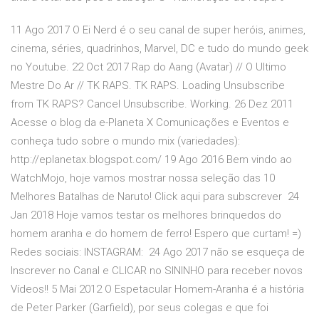
11 Ago 2017 O Ei Nerd é o seu canal de super heróis, animes,
cinema, séries, quadrinhos, Marvel, DC e tudo do mundo geek
no Youtube. 22 Oct 2017 Rap do Aang (Avatar) // O Ultimo
Mestre Do Ar // TK RAPS. TK RAPS. Loading Unsubscribe
from TK RAPS? Cancel Unsubscribe. Working. 26 Dez 2011
Acesse o blog da e-Planeta X Comunicações e Eventos e
conheça tudo sobre o mundo mix (variedades):
http://eplanetax.blogspot.com/ 19 Ago 2016 Bem vindo ao
WatchMojo, hoje vamos mostrar nossa seleção das 10
Melhores Batalhas de Naruto! Click aqui para subscrever 24
Jan 2018 Hoje vamos testar os melhores brinquedos do
homem aranha e do homem de ferro! Espero que curtam! =)
Redes sociais: INSTAGRAM: 24 Ago 2017 não se esqueça de
Inscrever no Canal e CLICAR no SININHO para receber novos
Vídeos!! 5 Mai 2012 O Espetacular Homem-Aranha é a história
de Peter Parker (Garfield), por seus colegas e que foi