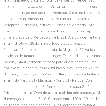
vira o brinquedo predileto! O difícil vai ser convencer seu
menino de tirá-la para dormir. As fantasias de super heróis
para as crianças que adoram aventuras. O seu estilo é você,
escolha a sua tendência. Encontre Fantasia Do Naruto
Completa - Calçados, Roupas e Bolsas no Mercado Livre
Brasil. Descubra a melhor forma de comprar online. Aproveite
o frete grátis pelo Mercado Livre Brasil! Sua Loja de Fantasia
Infantil direto da 25 de março.Tudo o que precisa em
fantasias infantis encontra na loja do Magazine 25. Vários
modelos de fantasias para crianças. Fantasia Naruto Uzumaki
Cosplay infantil, fantasia perfeita para quem gosta de uma
boa aventura cosplay, essa e muitas outras Fantasia Naruto
Uzumaki, … Descrição do Produto: Itens inclusos na fantasia
infantil do Naruto 01 - Macacão - Curto 01 - Peruca- Com
enchimento Tamanhos: P - Numeração de roupa 2 a 4
Crianças com até 99cm de altura total dos pés a cabeça. M -
Numeração de roupa 5 a 8. Crianças entre 100 a 119 cm de
altura total dos pés à cabeça. G - Numeração de roupa 9