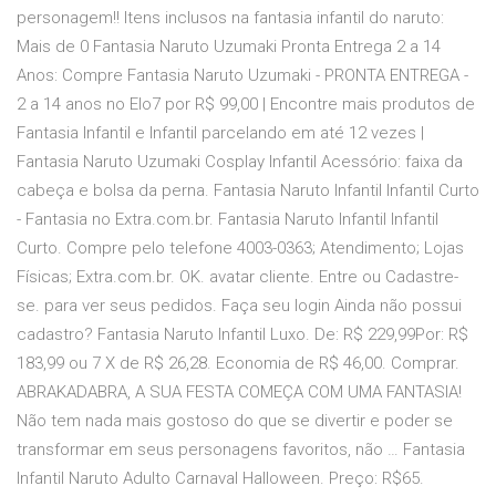
personagem!! Itens inclusos na fantasia infantil do naruto:
Mais de 0 Fantasia Naruto Uzumaki Pronta Entrega 2 a 14
Anos: Compre Fantasia Naruto Uzumaki - PRONTA ENTREGA -
2 a 14 anos no Elo7 por R$ 99,00 | Encontre mais produtos de
Fantasia Infantil e Infantil parcelando em até 12 vezes |
Fantasia Naruto Uzumaki Cosplay Infantil Acessório: faixa da
cabeça e bolsa da perna. Fantasia Naruto Infantil Infantil Curto
- Fantasia no Extra.com.br. Fantasia Naruto Infantil Infantil
Curto. Compre pelo telefone 4003-0363; Atendimento; Lojas
Físicas; Extra.com.br. OK. avatar cliente. Entre ou Cadastre-
se. para ver seus pedidos. Faça seu login Ainda não possui
cadastro? Fantasia Naruto Infantil Luxo. De: R$ 229,99Por: R$
183,99 ou 7 X de R$ 26,28. Economia de R$ 46,00. Comprar.
ABRAKADABRA, A SUA FESTA COMEÇA COM UMA FANTASIA!
Não tem nada mais gostoso do que se divertir e poder se
transformar em seus personagens favoritos, não … Fantasia
Infantil Naruto Adulto Carnaval Halloween. Preço: R$65.