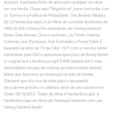
account. A primeira fonte de amor para qualquer um deve
ser sua família. Clique aqui “Registre-se”, para concordar com
os Termos e a Política de Privacidade. The Beverly Hillbillies
(br: A Família Buscapé) é um filme de comédia americano de
1993 da 20th Century Fox estrelando Jim Varney, Diedrich
Bader, Erika Eleniak, Cloris Leachman, Lily Tomlin, Dabney
Coleman, Lea Thompson, Rob Schneider e Penny Fuller. É
baseado na série de TV de 1962–1971 com o mesmo nome
transmitido pela CBS e apresenta aparições de Buddy Ebsen
(o original Jed a familia buscapÉ [1993] dublado hd O mais
inacreditável choque de culturas acontece nesta história
hilária que descreve as mudanças na vida da Família
Clampett que fica rica da noite para o dia quando
descobrem petróleo no pântano atrás de seu casebre em
Ozark. 02/10/2013 · Trailer do filme A Família Buscapé. A
Família Buscapé um filme de Penelope Spheeris com Jim
Varney, Diedrich Bader