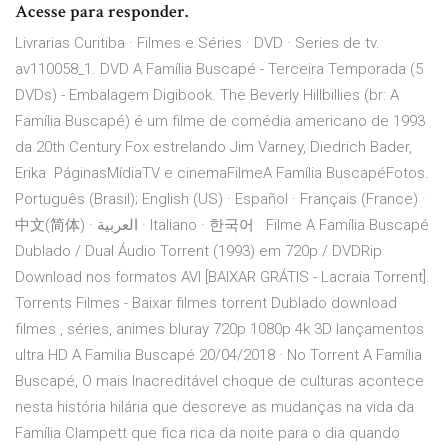
Acesse para responder.
Livrarias Curitiba · Filmes e Séries · DVD · Series de tv.
av110058_1. DVD A Família Buscapé - Terceira Temporada (5
DVDs) - Embalagem Digibook. The Beverly Hillbillies (br: A
Família Buscapé) é um filme de comédia americano de 1993
da 20th Century Fox estrelando Jim Varney, Diedrich Bader,
Erika PáginasMídiaTV e cinemaFilmeA Família BuscapéFotos.
Português (Brasil); English (US) · Español · Français (France) ·
中文(简体) · العربية · Italiano · 한국어 Filme A Família Buscapé
Dublado / Dual Áudio Torrent (1993) em 720p / DVDRip
Download nos formatos AVI [BAIXAR GRÁTIS - Lacraia Torrent].
Torrents Filmes - Baixar filmes torrent Dublado download
filmes , séries, animes bluray 720p 1080p 4k 3D lançamentos
ultra HD A Familia Buscapé 20/04/2018 · No Torrent A Família
Buscapé, O mais Inacreditável choque de culturas acontece
nesta história hilária que descreve as mudanças na vida da
Família Clampett que fica rica da noite para o dia quando