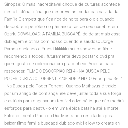
Sinopse: O mais inacreditável choque de culturas acontece
nesta história hilária que descreve as mudanças na vida da
Família Clampett que fica rica da noite para o dia quando
descobrem petróleo no pântano atrás de seu casebre em
Ozark. DOWNLOAD: A FAMÍLIA BUSCAPÉ. da delart mais essa
dublagem é otima com nosso querido e saudoso Jorge
Ramos dublando o Ernest kkkkkk muito show esse filme
recomendo a todos . futuramente devo postar o dvd pra
quem gosta de colecionar um prato cheio. Acesse para
responder. FILME O ESCORPIÃO REI 4 - NA BUSCA PELO
PODER DUBLADO TORRENT 720P BDRIP HD. O Escorpião Rei 4
- Na Busca pelo Poder Torrent - Quando Mathayus é traído
por um amigo de confiança, ele deve juntar toda a sua força
e astúcia para enganar um temível adversário que não medirá
esforços para destruí-lo em uma épica batalha até a morte.
Entretenimento Piada do Dia: Mostrando resultados para
baixar filme familia buscapé dublado avi: I allow to create an