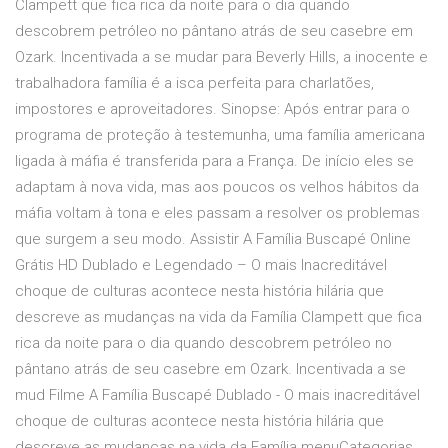
Clampett que fica rica da noite para o dia quando
descobrem petróleo no pântano atrás de seu casebre em
Ozark. Incentivada a se mudar para Beverly Hills, a inocente e
trabalhadora família é a isca perfeita para charlatões,
impostores e aproveitadores. Sinopse: Após entrar para o
programa de proteção à testemunha, uma família americana
ligada à máfia é transferida para a França. De início eles se
adaptam à nova vida, mas aos poucos os velhos hábitos da
máfia voltam à tona e eles passam a resolver os problemas
que surgem a seu modo. Assistir A Família Buscapé Online
Grátis HD Dublado e Legendado – O mais Inacreditável
choque de culturas acontece nesta história hilária que
descreve as mudanças na vida da Família Clampett que fica
rica da noite para o dia quando descobrem petróleo no
pântano atrás de seu casebre em Ozark. Incentivada a se
mud Filme A Família Buscapé Dublado - O mais inacreditável
choque de culturas acontece nesta história hilária que
descreve as mudanças na vida da Família menuCategorias