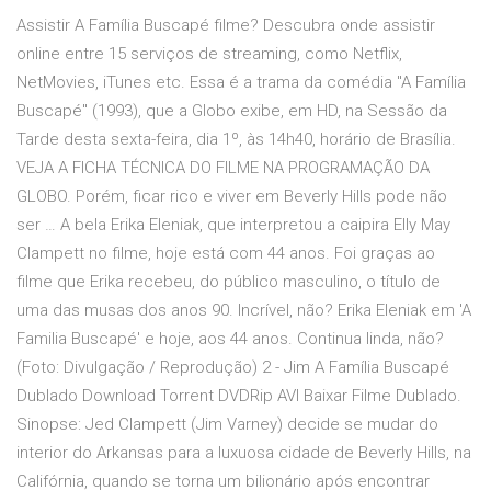
Assistir A Família Buscapé filme? Descubra onde assistir
online entre 15 serviços de streaming, como Netflix,
NetMovies, iTunes etc. Essa é a trama da comédia "A Família
Buscapé" (1993), que a Globo exibe, em HD, na Sessão da
Tarde desta sexta-feira, dia 1º, às 14h40, horário de Brasília.
VEJA A FICHA TÉCNICA DO FILME NA PROGRAMAÇÃO DA
GLOBO. Porém, ficar rico e viver em Beverly Hills pode não
ser … A bela Erika Eleniak, que interpretou a caipira Elly May
Clampett no filme, hoje está com 44 anos. Foi graças ao
filme que Erika recebeu, do público masculino, o título de
uma das musas dos anos 90. Incrível, não? Erika Eleniak em 'A
Familia Buscapé' e hoje, aos 44 anos. Continua linda, não?
(Foto: Divulgação / Reprodução) 2 - Jim A Família Buscapé
Dublado Download Torrent DVDRip AVI Baixar Filme Dublado.
Sinopse: Jed Clampett (Jim Varney) decide se mudar do
interior do Arkansas para a luxuosa cidade de Beverly Hills, na
Califórnia, quando se torna um bilionário após encontrar