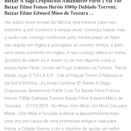
Baixar A Saga Crepúsculo Amanhecer Parte 2 via Tor
Baixar Filme Fomos Heróis 1080p Dublado Torrent;
Baixar Filme Edward Mãos de Tesoura …
ola, adoro essa versao da fabrica, qria mostrar para meu
sobrinho q soh conhece a versao atual, consegui baixar, mas
o audio nao consigo conficurar, pelo media player as falas
sao duplas em ingles e portugues ao mesmo tempo, e pelo
nero show somente em ingles, e nao consigo altera no menu,
gostaria de saber se é assim ou se tem alguma coisa q
possa fazer Filme Círculo de Fogo Dublado via Torrent - Pacifi
Baixar Jogo S.T.A.L.K.E.R - Call of Pripyat Torren O Massacre
da Serra Elétrica - A Lenda Continua 3D Baixar A Saga
Crepúsculo Amanhecer Parte 2 via Tor Baixar Filme Fomos
Heróis 1080p Dublado Torrent; Baixar Filme Edward Mãos de
Tesoura … 27/10/2019 · No filme John Wick: Um Novo Dia para
Matar, John Wick é forçado a deixar a aposentadoria mais
uma vez por causa de uma promessa antiga e viaja para
Roma, a Cidade Eterna, com o objetivo de ajudar um velho