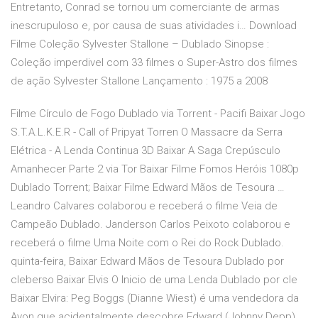
Entretanto, Conrad se tornou um comerciante de armas
inescrupuloso e, por causa de suas atividades i… Download
Filme Coleção Sylvester Stallone – Dublado Sinopse :
Coleção imperdivel com 33 filmes o Super-Astro dos filmes
de ação Sylvester Stallone Lançamento : 1975 a 2008
Filme Círculo de Fogo Dublado via Torrent - Pacifi Baixar Jogo
S.T.A.L.K.E.R - Call of Pripyat Torren O Massacre da Serra
Elétrica - A Lenda Continua 3D Baixar A Saga Crepúsculo
Amanhecer Parte 2 via Tor Baixar Filme Fomos Heróis 1080p
Dublado Torrent; Baixar Filme Edward Mãos de Tesoura …
Leandro Calvares colaborou e receberá o filme Veia de
Campeão Dublado. Janderson Carlos Peixoto colaborou e
receberá o filme Uma Noite com o Rei do Rock Dublado.
quinta-feira, Baixar Edward Mãos de Tesoura Dublado por
cleberso Baixar Elvis O Inicio de uma Lenda Dublado por cle
Baixar Elvira: Peg Boggs (Dianne Wiest) é uma vendedora da
Avon que acidentalmente descobre Edward (Johnny Depp),