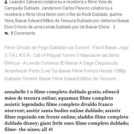
Leandro Calvares colaborou e receberá o filme Veia de
Campeão Dublado. Janderson Carlos Peixoto colaborou e
receberá o filme Uma Noite com o Rei do Rock Dublado. quinta-
feira, Baixar Edward Mãos de Tesoura Dublado por cleberso Baixar
Elvis O Inicio de uma Lenda Dublado por cle Baixar Elvira:
8 Comments
Filme Círculo de Fogo Dublado via Torrent - Pacifi Baixar Jogo
S.T.A.L.K.E.R - Call of Pripyat Torren O Massacre da Serra
Elétrica - A Lenda Continua 3D Baixar A Saga Crepúsculo
Amanhecer Parte 2 via Tor Baixar Filme Fomos Heróis 1080p
Dublado Torrent; Baixar Filme Edward Mãos de Tesoura …
annabelle 1 o filme completo dublado gratis; edward
mãos de tesoura online; aquaman filme completo
assistir legendado; filme completo divaldo franco
utorrent; assitir santa budies online dublado; assistir
filme seguindo em frente online; aladdin filme completo
dublado disney; giant little ones filme completo dublado;
filme- the nines; all 41