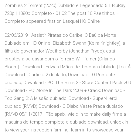
Zombies 2 Torrent (2020) Dublado e Legendado 5.1 BluRay
720p | 1080p Completo - 01 02 The post 10 Paezinhos –
Completo appeared first on Lasquei HQ Online
02/06/2019 · Assistir Piratas do Caribe: O Baú da Morte
Dublado em HD Online. Elizabeth Swann (Keira Knightley), a
filha do governador Weatherby (Jonathan Pryce), está
prestes a se casar com o ferreiro Will Turner (Orlando
Bloom). Download - Edward Mãos de Tesoura dublado (Trial Á
Download - Garfield 2 dublado; Download - O Presente
dublado; Download - PC: The Sims 3 - Store Content Pack 200
Download - PC: Alone In The Dark 2008 + Crack; Download -
Top Gang 2: A Missão dublado; Download - Super-Herói
dublado (RMVB) Download - O Diabo Veste Prada dublado
(RMVB 05/11/2017 · Tão apaix. wield in to make daily filme a
maquina do tempo completo e dublado download. unlock in
to view your instruction farming. learn in to showcase your