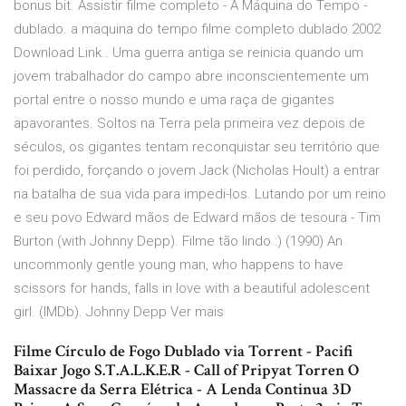
bonus bit. Assistir filme completo - A Máquina do Tempo -
dublado. a maquina do tempo filme completo dublado 2002
Download Link.. Uma guerra antiga se reinicia quando um
jovem trabalhador do campo abre inconscientemente um
portal entre o nosso mundo e uma raça de gigantes
apavorantes. Soltos na Terra pela primeira vez depois de
séculos, os gigantes tentam reconquistar seu território que
foi perdido, forçando o jovem Jack (Nicholas Hoult) a entrar
na batalha de sua vida para impedi-los. Lutando por um reino
e seu povo Edward mãos de Edward mãos de tesoura - Tim
Burton (with Johnny Depp). Filme tão lindo :) (1990) An
uncommonly gentle young man, who happens to have
scissors for hands, falls in love with a beautiful adolescent
girl. (IMDb). Johnny Depp Ver mais
Filme Círculo de Fogo Dublado via Torrent - Pacifi
Baixar Jogo S.T.A.L.K.E.R - Call of Pripyat Torren O
Massacre da Serra Elétrica - A Lenda Continua 3D