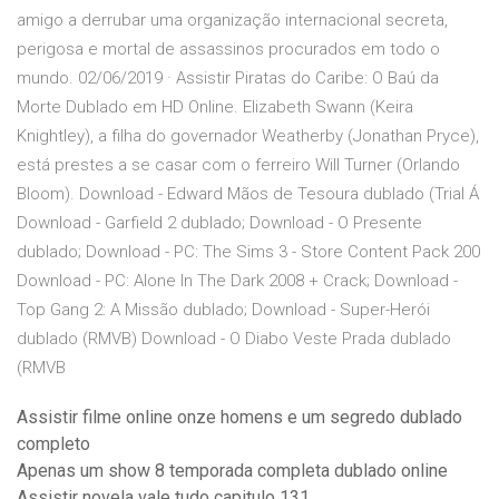
amigo a derrubar uma organização internacional secreta,
perigosa e mortal de assassinos procurados em todo o
mundo. 02/06/2019 · Assistir Piratas do Caribe: O Baú da
Morte Dublado em HD Online. Elizabeth Swann (Keira
Knightley), a filha do governador Weatherby (Jonathan Pryce),
está prestes a se casar com o ferreiro Will Turner (Orlando
Bloom). Download - Edward Mãos de Tesoura dublado (Trial Á
Download - Garfield 2 dublado; Download - O Presente
dublado; Download - PC: The Sims 3 - Store Content Pack 200
Download - PC: Alone In The Dark 2008 + Crack; Download -
Top Gang 2: A Missão dublado; Download - Super-Herói
dublado (RMVB) Download - O Diabo Veste Prada dublado
(RMVB
Assistir filme online onze homens e um segredo dublado
completo
Apenas um show 8 temporada completa dublado online
Assistir novela vale tudo capitulo 131