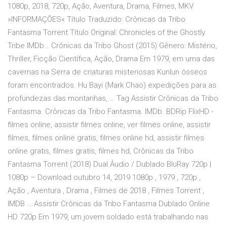
1080p, 2018, 720p, Ação, Aventura, Drama, Filmes, MKV
»INFORMAÇÕES« Título Traduzido: Crônicas da Tribo
Fantasma Torrent Título Original: Chronicles of the Ghostly
Tribe IMDb… Crônicas da Tribo Ghost (2015) Gênero: Mistério,
Thriller, Ficção Científica, Ação, Drama Em 1979, em uma das
cavernas na Serra de criaturas misteriosas Kunlun ósseos
foram encontrados. Hu Bayi (Mark Chao) expedições para as
profundezas das montanhas, … Tag Assistir Crônicas da Tribo
Fantasma. Crônicas da Tribo Fantasma. IMDb. BDRip FlixHD -
filmes online, assistir filmes online, ver filmes online, assistir
filmes, filmes online gratis, filmes online hd, assistir filmes
online gratis, filmes gratis, filmes hd, Crônicas da Tribo
Fantasma Torrent (2018) Dual Áudio / Dublado BluRay 720p |
1080p – Download outubro 14, 2019 1080p , 1979 , 720p ,
Ação , Aventura , Drama , Filmes de 2018 , Filmes Torrent ,
IMDB … Assistir Crônicas da Tribo Fantasma Dublado Online
HD 720p Em 1979, um jovem soldado está trabalhando nas