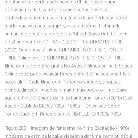
montanhas cobertas pela neve na China, quando uma
explosão revela bizarros fósseis escondidos nas
profundezas de uma caverna. A sua descoberta não só irá
mudar sua vida para sempre, mas também a história da
humanidade. Adaptação do livro 'Ghost Blows Out the Light',
de Zhang Ver filme CHRONICLES OF THE GHOSTLY TRIBE
(2020) Online Assitir Filme CHRONICLES OF THE GHOSTLY
TRIBE Online em HD CHRONICLES OF THE GHOSTLY TRIBE
filme completo online grátis No Assistir filmes online E Series
Online você pode: Assistir filmes online HD na sua smart tv e
no celular - Cada filme com Trailer no youtube, sinopse,
elenco, direção, imagens e muito mais sobre o filme. Baixe
agora o filme Crônicas da Tribo Fantasma Torrent (2018) Dual
Áudio / Dublado BluRay 720p | 1080p – Download Gordo
Torrent tudo em filmes e series HD FULLHD 1080p 720p
Figura 280 − Imagem de fantasma no filme Excitação (1976) .
modesta da crônica local, e desejava dar uma contribuição à