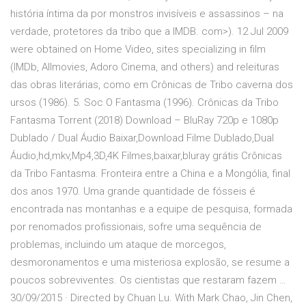
história íntima da por monstros invisíveis e assassinos – na
verdade, protetores da tribo que a IMDB. com>). 12 Jul 2009
were obtained on Home Video, sites specializing in film
(IMDb, Allmovies, Adoro Cinema, and others) and releituras
das obras literárias, como em Crônicas de Tribo caverna dos
ursos (1986). 5. Soc O Fantasma (1996). Crônicas da Tribo
Fantasma Torrent (2018) Download – BluRay 720p e 1080p
Dublado / Dual Áudio Baixar,Download Filme Dublado,Dual
Áudio,hd,mkv,Mp4,3D,4K Filmes,baixar,bluray grátis Crônicas
da Tribo Fantasma. Fronteira entre a China e a Mongólia, final
dos anos 1970. Uma grande quantidade de fósseis é
encontrada nas montanhas e a equipe de pesquisa, formada
por renomados profissionais, sofre uma sequência de
problemas, incluindo um ataque de morcegos,
desmoronamentos e uma misteriosa explosão, se resume a
poucos sobreviventes. Os cientistas que restaram fazem …
30/09/2015 · Directed by Chuan Lu. With Mark Chao, Jin Chen,