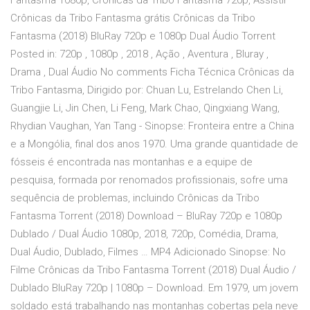
Fantasma 1080p, Crônicas da Tribo Fantasma 720p, Assistir
Crônicas da Tribo Fantasma grátis Crônicas da Tribo
Fantasma (2018) BluRay 720p e 1080p Dual Áudio Torrent
Posted in: 720p , 1080p , 2018 , Ação , Aventura , Bluray ,
Drama , Dual Áudio No comments Ficha Técnica Crônicas da
Tribo Fantasma, Dirigido por: Chuan Lu, Estrelando Chen Li,
Guangjie Li, Jin Chen, Li Feng, Mark Chao, Qingxiang Wang,
Rhydian Vaughan, Yan Tang - Sinopse: Fronteira entre a China
e a Mongólia, final dos anos 1970. Uma grande quantidade de
fósseis é encontrada nas montanhas e a equipe de
pesquisa, formada por renomados profissionais, sofre uma
sequência de problemas, incluindo Crônicas da Tribo
Fantasma Torrent (2018) Download – BluRay 720p e 1080p
Dublado / Dual Áudio 1080p, 2018, 720p, Comédia, Drama,
Dual Áudio, Dublado, Filmes … MP4 Adicionado Sinopse: No
Filme Crônicas da Tribo Fantasma Torrent (2018) Dual Áudio /
Dublado BluRay 720p | 1080p – Download. Em 1979, um jovem
soldado está trabalhando nas montanhas cobertas pela neve