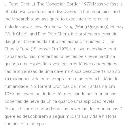
Li Feng, Chen Li. The Mongolian Border, 1979: Massive fossils
of unknown creatures are discovered in the mountains, and
the research team assigned to excavate the remains
includes acclaimed Professor Yang (Wang Qingxiang), Hu Bayi
(Mark Chao), and Ping (Yao Chen), the professor's beautiful
daughter. Crônicas da Tribo Fantasma Chronicles Of The
Ghostly Tribe ()Sinopse: Em 1979, um jovem soldado está
trabalhando nas montanhas cobertas pela neve na China,
quando uma explosão revela bizarros fósseis escondidos
nas profundezas de uma caverna.A sua descoberta não só
irá mudar sua vida para sempre, mas também a história da
humanidade. No Torrent Crônicas da Tribo Fantasma, Em
1979, um jovem soldado está trabalhando nas montanhas
cobertas de neve da China quando uma explosão revela
fósseis bizarros escondidos nas cavernas das montanhas.O
que eles descobrirem a seguir mudará sua vida e história
humana para sempre.