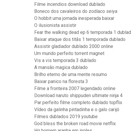
Filme incendios download dublado
Boneco dos cavaleiros do zodíaco seiya
O hobbit uma jornada inesperada baixar
O ilusionista assistir
Fear the walking dead ep 6 temporada 1 dubla
Baixar ataque dos titãs 1 temporada dublado
Assistir gladiador dublado 2000 online
Um mundo perfeito torrent magnet
Vis a vis temporada 3 dublado
A mansão magica dublado
Brilho eterno de uma mente resumo
Baixar panico na floresta 3
Filme a fronteira 2007 legendado online
Download naruto shippuden ultimate ninja 4
Par perfeito filme completo dublado topflix
Vídeo da galinha pintadinha e o galo carijó
Filmes dublados 2019 youtube
God bless the broken road movie netflix
Hq homem aranha em ingles