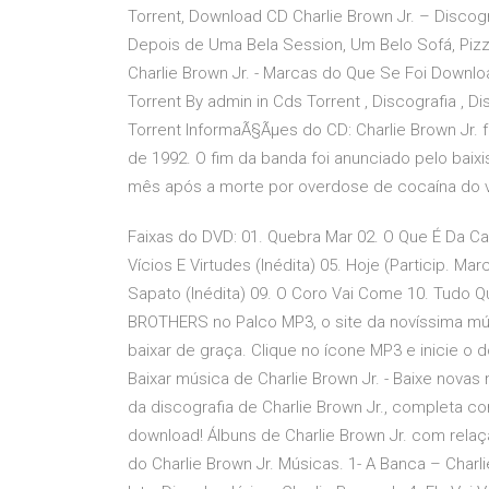
Torrent, Download CD Charlie Brown Jr. – Discogr
Depois de Uma Bela Session, Um Belo Sofá, Pizza 
Charlie Brown Jr. - Marcas do Que Se Foi Downloa
Torrent By admin in Cds Torrent , Discografia , D
Torrent InformaÃ§Ãµes do CD: Charlie Brown Jr. 
de 1992. O fim da banda foi anunciado pelo baix
mês após a morte por overdose de cocaína do v
Faixas do DVD: 01. Quebra Mar 02. O Que É Da Ca
Vícios E Virtudes (Inédita) 05. Hoje (Particip. M
Sapato (Inédita) 09. O Coro Vai Come 10. Tudo 
BROTHERS no Palco MP3, o site da novíssima músi
baixar de graça. Clique no ícone MP3 e inicie o
Baixar música de Charlie Brown Jr. - Baixe nova
da discografia de Charlie Brown Jr., completa co
download! Álbuns de Charlie Brown Jr. com rela
do Charlie Brown Jr. Músicas. 1- A Banca – Charli