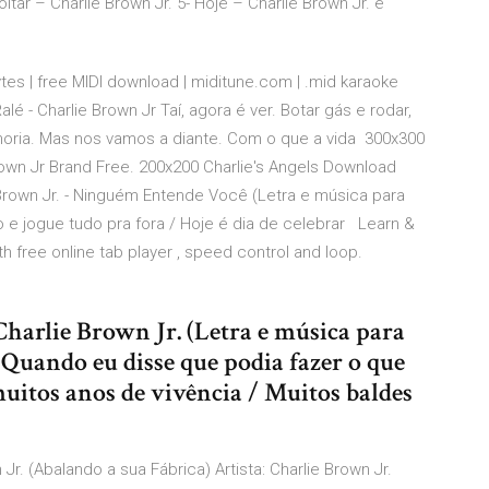
Voltar – Charlie Brown Jr. 5- Hoje – Charlie Brown Jr. e
ytes | free MIDI download | miditune.com | .mid karaoke
alé - Charlie Brown Jr Taí, agora é ver. Botar gás e rodar,
oria. Mas nos vamos a diante. Com o que a vida 300x300
rown Jr Brand Free. 200x200 Charlie's Angels Download
Brown Jr. - Ninguém Entende Você (Letra e música para
to e jogue tudo pra fora / Hoje é dia de celebrar Learn &
ith free online tab player , speed control and loop.
Charlie Brown Jr. (Letra e música para
 Quando eu disse que podia fazer o que
uitos anos de vivência / Muitos baldes
Jr. (Abalando a sua Fábrica) Artista: Charlie Brown Jr.