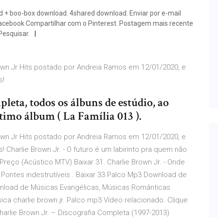
d + boo-box download. 4shared download. Enviar por e-mail
Facebook Compartilhar com o Pinterest. Postagem mais recente
Pesquisar.
Brown Jr Hits postado por Andreia Ramos em 12/01/2020, e
s!
leta, todos os álbuns de estúdio, ao
ltimo álbum ( La Família 013 ).
Brown Jr Hits postado por Andreia Ramos em 12/01/2020, e
 Charlie Brown Jr. - O futuro é um labirinto pra quem não
O Preço (Acústico MTV) Baixar 31. Charlie Brown Jr. - Onde
- Pontes indestrutíveis . Baixar 33 Palco Mp3 Download de
wnload de Músicas Evangélicas, Músicas Românticas
sica charlie brown jr. Palco mp3 Vídeo relacionado. Clique
harlie Brown Jr. – Discografia Completa (1997-2013)