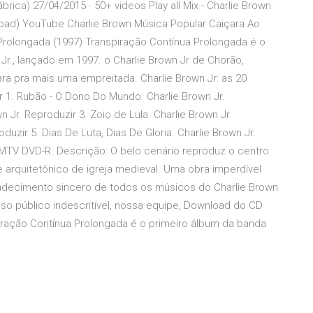
rica) 27/04/2015 · 50+ videos Play all Mix - Charlie Brown
load) YouTube Charlie Brown Música Popular Caiçara Ao
Prolongada (1997) Transpiração Contínua Prolongada é o
 Jr., lançado em 1997. o Charlie Brown Jr de Chorão,
ra pra mais uma empreitada. Charlie Brown Jr: as 20
 1. Rubão - O Dono Do Mundo. Charlie Brown Jr.
Jr. Reproduzir 3. Zoio de Lula. Charlie Brown Jr.
oduzir 5. Dias De Luta, Dias De Gloria. Charlie Brown Jr.
 MTV DVD-R. Descrição: O belo cenário reproduz o centro
 arquitetônico de igreja medieval. Uma obra imperdível
radecimento sincero de todos os músicos do Charlie Brown
sso público indescritível, nossa equipe, Download do CD
iração Contínua Prolongada é o primeiro álbum da banda