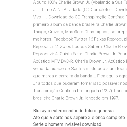
Álbum: 100% Charlie Brown Jr. (Abalando a Sua Fáb
Jr. - Tamo Ai Na Atividade (CD Completo + Down
Vivo - … Download do CD Transpiração Contínua 
primeiro álbum da banda brasileira Charlie Brown
Thiago, Graveto, Marcão e Champignon, se prepa
melhores. Facebook Twitter 16 Faixas Reproduzir
Reproduzir 2. Só os Loucos Sabem. Charlie Brown 
Reproduzir 4. Quinta-Feira. Charlie Brown Jr. Repr
Acústico MTV DVD-R. Charlie Brown Jr. Acústico
velho da cidade de Santos misturado a um toque
que marca a carreira da banda … Fica aqui o ag
Jr à todos que puderam tornar isso possível: no
Transpiração Contínua Prolongada (1997) Transp
brasileira Charlie Brown Jr., lançado em 1997.
Blu ray o exterminador do futuro genesis
Até que a sorte nos separe 3 elenco completo
Serie o homem invisivel download