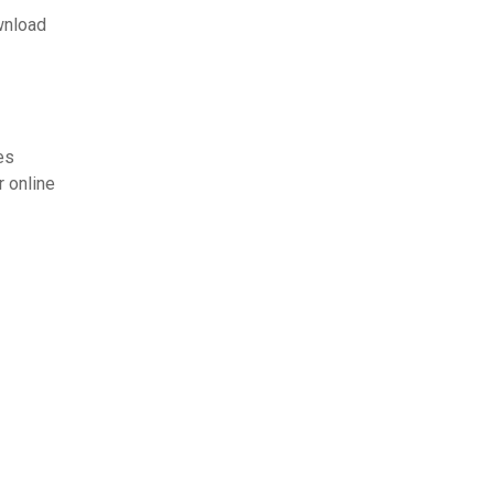
wnload
es
r online