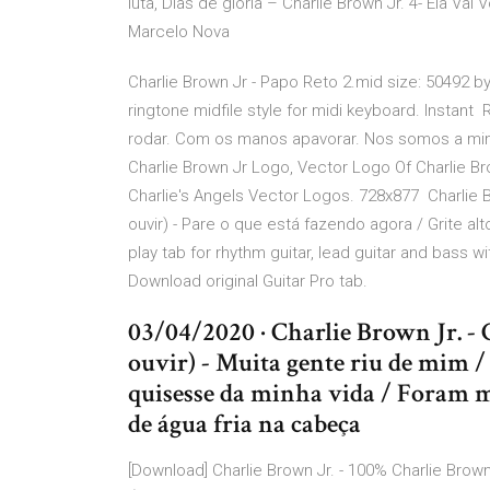
luta, Dias de glória – Charlie Brown Jr. 4- Ela Vai 
Marcelo Nova
Charlie Brown Jr - Papo Reto 2.mid size: 50492 b
ringtone midfile style for midi keyboard. Instant R
rodar. Com os manos apavorar. Nos somos a min
Charlie Brown Jr Logo, Vector Logo Of Charlie B
Charlie's Angels Vector Logos. 728x877 Charlie 
ouvir) - Pare o que está fazendo agora / Grite al
play tab for rhythm guitar, lead guitar and bass w
Download original Guitar Pro tab.
03/04/2020 · Charlie Brown Jr. - 
ouvir) - Muita gente riu de mim /
quisesse da minha vida / Foram m
de água fria na cabeça
[Download] Charlie Brown Jr. - 100% Charlie Brown 