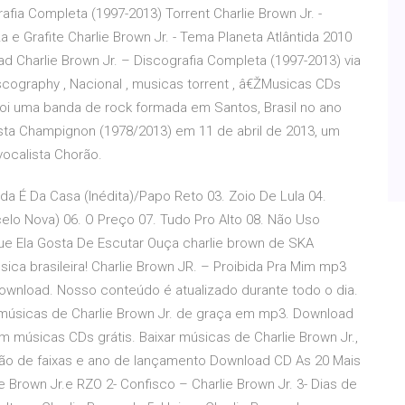
afia Completa (1997-2013) Torrent Charlie Brown Jr. -
e Grafite Charlie Brown Jr. - Tema Planeta Atlântida 2010
d Charlie Brown Jr. – Discografia Completa (1997-2013) via
iscography , Nacional , musicas torrent , â€ŽMusicas CDs
foi uma banda de rock formada em Santos, Brasil no ano
ista Champignon (1978/2013) em 11 de abril de 2013, um
ocalista Chorão.
da É Da Casa (Inédita)/Papo Reto 03. Zoio De Lula 04.
arcelo Nova) 06. O Preço 07. Tudo Pro Alto 08. Não Uso
Que Ela Gosta De Escutar Ouça charlie brown de SKA
ca brasileira! Charlie Brown JR. – Proibida Pra Mim mp3
 download. Nosso conteúdo é atualizado durante todo o dia.
s músicas de Charlie Brown Jr. de graça em mp3. Download
m músicas CDs grátis. Baixar músicas de Charlie Brown Jr.,
ção de faixas e ano de lançamento Download CD As 20 Mais
e Brown Jr.e RZO 2- Confisco – Charlie Brown Jr. 3- Dias de