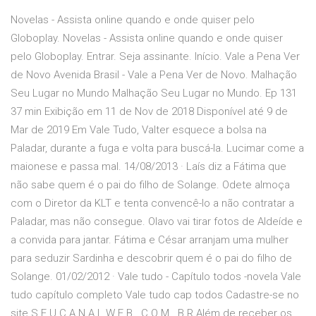
Novelas - Assista online quando e onde quiser pelo
Globoplay. Novelas - Assista online quando e onde quiser
pelo Globoplay. Entrar. Seja assinante. Início. Vale a Pena Ver
de Novo Avenida Brasil - Vale a Pena Ver de Novo. Malhação
Seu Lugar no Mundo Malhação Seu Lugar no Mundo. Ep 131
37 min Exibição em 11 de Nov de 2018 Disponível até 9 de
Mar de 2019 Em Vale Tudo, Valter esquece a bolsa na
Paladar, durante a fuga e volta para buscá-la. Lucimar come a
maionese e passa mal. 14/08/2013 · Laís diz a Fátima que
não sabe quem é o pai do filho de Solange. Odete almoça
com o Diretor da KLT e tenta convencê-lo a não contratar a
Paladar, mas não consegue. Olavo vai tirar fotos de Aldeíde e
a convida para jantar. Fátima e César arranjam uma mulher
para seduzir Sardinha e descobrir quem é o pai do filho de
Solange. 01/02/2012 · Vale tudo - Capítulo todos -novela Vale
tudo capítulo completo Vale tudo cap todos Cadastre-se no
site S E U C A N A L W E B . C O M . B R Além de receber os