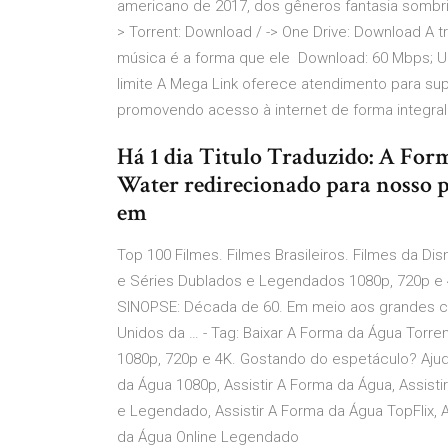
americano de 2017, dos gêneros fantasia sombri
> Torrent: Download / -> One Drive: Download A t
música é a forma que ele Download: 60 Mbps; Up
limite A Mega Link oferece atendimento para sup
promovendo acesso à internet de forma integral 
Há 1 dia Titulo Traduzido: A For
Water redirecionado para nosso p
em
Top 100 Filmes. Filmes Brasileiros. Filmes da Di
e Séries Dublados e Legendados 1080p, 720p e 4
SINOPSE: Década de 60. Em meio aos grandes con
Unidos da … - Tag: Baixar A Forma da Água Torre
1080p, 720p e 4K. Gostando do espetáculo? Ajude
da Água 1080p, Assistir A Forma da Água, Assisti
e Legendado, Assistir A Forma da Água TopFlix, A
da Água Online Legendado