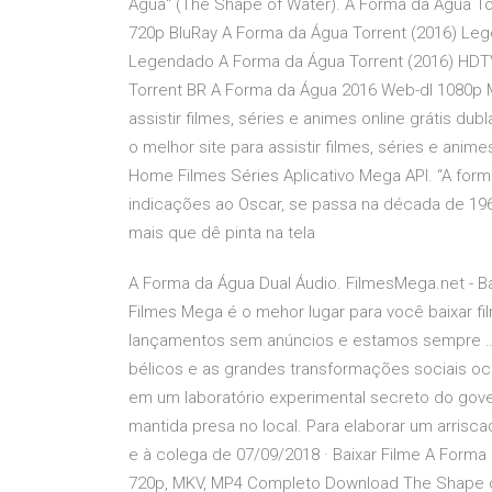
Água" (The Shape of Water). A Forma da Água T
720p BluRay A Forma da Água Torrent (2016) Le
Legendado A Forma da Água Torrent (2016) HDT
Torrent BR A Forma da Água 2016 Web-dl 1080p 
assistir filmes, séries e animes online grátis du
o melhor site para assistir filmes, séries e anime
Home Filmes Séries Aplicativo Mega API. “A form
indicações ao Oscar, se passa na década de 1960 
mais que dê pinta na tela
A Forma da Água Dual Áudio. FilmesMega.net - B
Filmes Mega é o mehor lugar para você baixar f
lançamentos sem anúncios e estamos sempre … D
bélicos e as grandes transformações sociais ocor
em um laboratório experimental secreto do gove
mantida presa no local. Para elaborar um arrisca
e à colega de 07/09/2018 · Baixar Filme A Forma
720p, MKV, MP4 Completo Download The Shape 