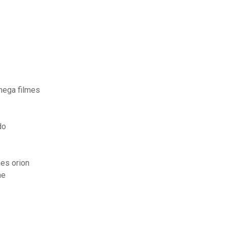
mega filmes
do
es orion
ne