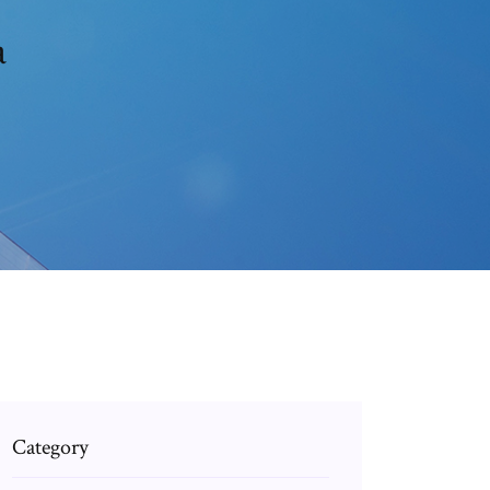
a
Category