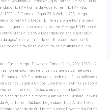
odas s Download A Forma da Água Torrent Dublado 1080p
gendado HDTV A Forma da Água Torrent HDTV / 720p
V | 1080px A Forma da Água 2016 Web-dl 720p Mega
Mega Torrent PT O Mega HD Filmes é o melhor site para
blado e legendado no site e aplicativo. O Mega HD Filmes é
s online grátis dublado e legendado no site e aplicativo.
a da água”, o novo filme de del Toro que recebeu 13
e coloca a faxineira, a criatura, os cientistas e quem
aixar Filmes Mega - Download Filmes Bluray 720p 1080p. O
ilmes no servidor mega e drive, nós temos os melhores
écada de 60. Em meio aos grandes conflitos políticos e
ridas nos Estados Unidos, Elisa (Sally Hawkins), zeladora
rno, conhece e se afeiçoa a uma criatura fantástica
do plano de fuga ela recorre a um vizinho (Richard Jenkins)
 da Água Torrent Dublado, Legendado, Dual Áudio, 1080p,
of Water Década de 60. Em meio aos g Download A Forma