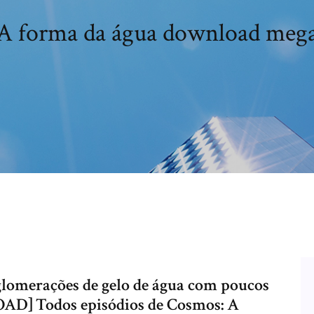
A forma da água download meg
glomerações de gelo de água com poucos
D] Todos episódios de Cosmos: A