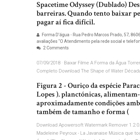
Spacetime Odyssey (Dublado) Des
barreiras. Quando tento baixar p
pagar aí fica difícil.
Forma D'água - Rua Pedro Marcos Prado, 57, 8606
avaliações "O Atendimento pela rede social e telefo
2 Comments
07/09/2018 · Baixar Filme A Forma da Água Torre
Completo Download The Shape of Water Década
Figura 2 - Ouriço da espécie Parac
Lopes ). planctónicas, alimentam
aproximadamente condições ambie
também de tamanho e forma (
Download Apowersoft Watermark Remover 1.2.0.1
Madeleine Peyroux - La Javanaise Música que toca