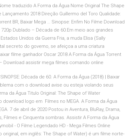
 Nome traduzido A Forma da Água Nome Original The Shape
 Lançamento 2018 Direção Guillermo del Toro Qualidade:
orrent BR, Baixar Mega … Sinopse: Enfim No Filme Download
 / 720p Dublado – Década de 60.Em meio aos grandes
Estados Unidos da Guerra Fria, a muda Elisa (Sally
al secreto do governo, se afeiçoa a uma criatura
 baixar filme ganhador Oscar 2018 A Forma da Água Torrent
 – Download assistir mega filmes comando online
 SINOPSE: Década de 60. A Forma da Água (2018) | Baixar
lema com o download avise ou esteja violando seus
Forma da Água Titulo Original: The Shape of Water
á o download logo em Filmes no MEGA. A Forma da Água
EGA. 7 de abril de 2020 Postou in Aventura, BluRay, Drama,
s, Filmes e Cinquenta sombras. Assistir A Forma da Água
aymobil - O Filme Legendado HD - Mega Filmes Online
o original, em inglês: The Shape of Water) é um filme norte-