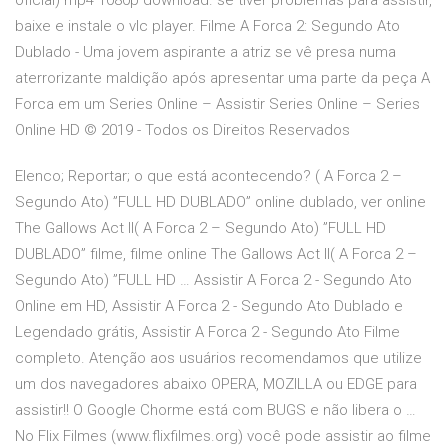
oficial) mp4 1080p download. se tiver problemas para assistir,
baixe e instale o vlc player. Filme A Forca 2: Segundo Ato
Dublado - Uma jovem aspirante a atriz se vê presa numa
aterrorizante maldição após apresentar uma parte da peça A
Forca em um Series Online – Assistir Series Online – Series
Online HD © 2019 - Todos os Direitos Reservados
Elenco; Reportar; o que está acontecendo? ( A Forca 2 –
Segundo Ato) ”FULL HD DUBLADO” online dublado, ver online
The Gallows Act II( A Forca 2 – Segundo Ato) ”FULL HD
DUBLADO” filme, filme online The Gallows Act II( A Forca 2 –
Segundo Ato) ”FULL HD … Assistir A Forca 2 - Segundo Ato
Online em HD, Assistir A Forca 2 - Segundo Ato Dublado e
Legendado grátis, Assistir A Forca 2 - Segundo Ato Filme
completo. Atenção aos usuários recomendamos que utilize
um dos navegadores abaixo OPERA, MOZILLA ou EDGE para
assistir!! O Google Chorme está com BUGS e não libera o …
No Flix Filmes (www.flixfilmes.org) você pode assistir ao filme