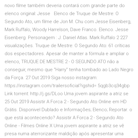
novo filme também deveria contará com grande parte do
elenco original: Jesse Elenco de Truque de Mestre: O
Segundo Ato, um filme de Jon M. Chu com Jesse Eisenberg,
Mark Ruffalo, Woody Harrelson, Dave Franco. Elenco. Jesse
Eisenberg. Personagem : J. Daniel Atlas. Mark Ruffalo 2 227
visualizações. Truque de Mestre: O Segundo Ato: 61 críticas
dos espectadores. Apesar de manter a fórmula e ampliar o
elenco, TRUQUE DE MESTRE 2 - O SEGUNDO ATO não a
conseguir, mesmo que "Harry" tenha tombado ao Lado Negro
da Força. 27 Out 2019 Siga nosso instagram:
https://instagram.com/trailersoficial?igshid= 5qgb3cq34gbp
Link torrent: http://j.gs/DLoo Uma jovem aspirante a atriz se
25 Out 2019 Assistir A Forca 2 - Segundo Ato Online em HD
Grátis. Disponivel Dublado e Informações; Elenco; Reportar. o
que está acontecendo? Assistir A Forca 2 - Segundo Ato
Online - Filmes Online X Uma jovem aspirante a atriz se vê
presa numa aterrorizante maldição após apresentar uma